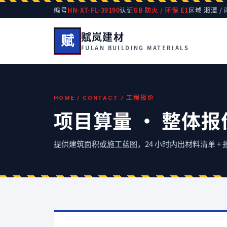
编号
HN-XT-FL-39190
认证
GB 防火 / 环保 E1
区域 湘潭 /
赋岚建材
赋
FULAN BUILDING MATERIALS
HOME / CONTACT / 工程报价
项目算量 · 整体报
提供建筑面积或施工蓝图，24 小时内出材料清单 +