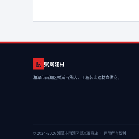
赋
赋岚建材
湘潭市雨湖区赋岚百货店，工程装饰建材直供商。
© 2024–2026 湘潭市雨湖区赋岚百货店 · 保留所有权利