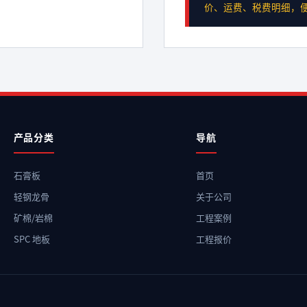
价、运费、税费明细，
产品分类
导航
石膏板
首页
轻钢龙骨
关于公司
矿棉/岩棉
工程案例
SPC 地板
工程报价